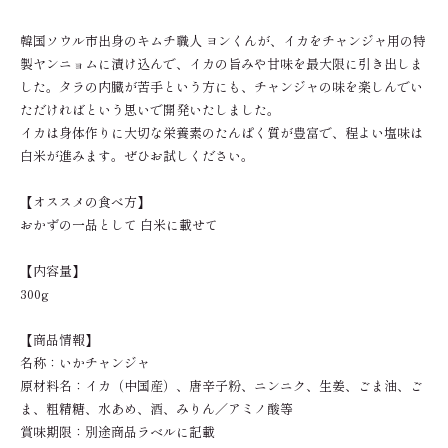
韓国ソウル市出身のキムチ職人 ヨンくんが、イカをチャンジャ用の特
製ヤンニョムに漬け込んで、イカの旨みや甘味を最大限に引き出しま
した。タラの内臓が苦手という方にも、チャンジャの味を楽しんでい
ただければという思いで開発いたしました。
イカは身体作りに大切な栄養素のたんぱく質が豊富で、程よい塩味は
白米が進みます。ぜひお試しください。
【オススメの食べ方】
おかずの一品として 白米に載せて
【内容量】
300g
【商品情報】
名称：いかチャンジャ
原材料名：イカ（中国産）、唐辛子粉、ニンニク、生姜、ごま油、ご
ま、粗精糖、水あめ、酒、みりん／アミノ酸等
賞味期限：別途商品ラベルに記載