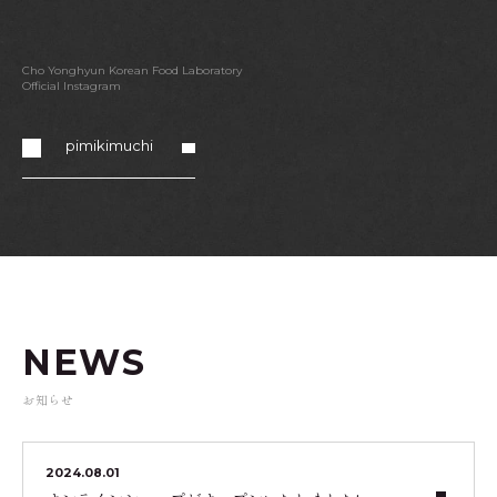
Cho Yonghyun Korean Food Laboratory
Official Instagram
pimikimuchi
NEWS
お知らせ
2024.08.01