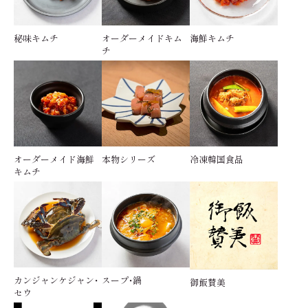
秘味キムチ
オーダーメイドキム
海鮮キムチ
チ
オーダーメイド海鮮
本物シリーズ
冷凍韓国食品
キムチ
カンジャンケジャン・
スープ・鍋
御飯賛美
セウ