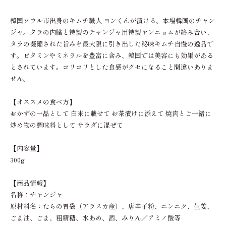
韓国ソウル市出身のキムチ職人 ヨンくんが漬ける、本場韓国のチャン
ジャ。タラの内臓と特製のチャンジャ用特製ヤンニョムが絡み合い、
タラの凝縮された旨みを最大限に引き出した秘味キムチ自慢の逸品で
す。ビタミンやミネラルを豊富に含み、韓国では美容にも効果がある
とされています。コリコリとした食感がクセになること間違いありま
せん。
【オススメの食べ方】
おかずの一品として 白米に載せて お茶漬けに添えて 焼肉とご一緒に
炒め物の調味料として サラダに混ぜて
【内容量】
300g
【商品情報】
名称：チャンジャ
原材料名：たらの胃袋（アラスカ産）、唐辛子粉、ニンニク、生姜、
ごま油、ごま、粗精糖、水あめ、酒、みりん／アミノ酸等