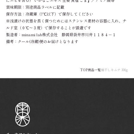
にエビを含む） いかなごエキス 生姜 食塩 ごま】／アミノ酸等
賞味期限：別途商品ラベルに記載
保存方法：冷蔵庫（7℃以下）で保存してください
※浅漬けの状態を長く保つためにはステンレス素材の容器に入れ、チ
ルド室（０℃～３度）で保存することが最適です
製造者：minami lab株式会社 静岡県袋井市川井１１８４－１
備考：クール(冷蔵)便のお届けとなります
TOP
商品一覧
梅干しキムチ 300g