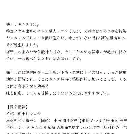
梅干しキムチ 300g
韓国ソウル出身のキムチ職人・ヨンくんが、大粒のはちみつ梅を特製
ヤンニョムでじっくり漬け込んだ、今までにない“和×韓”の融合キム
チが誕生しました。
梅干しのまろやかな酸味と甘み、そしてキムチの旨辛さが絶妙に絡み
合い、一度食べたらクセになる味わいです。
梅干しには疲労回復・二日酔い予防・血糖値上昇の抑制といった健康
効果が期待され、そこにキムチ特有の整腸作用が加わることで、まさ
に体が喜ぶダブル効果！
味と健康、どちらも妥協したくないあなたにおすすめです。
【商品情報】
名称：梅干しキムチ
原材料名：梅干し（国産） 小葱 漬け材料【米粉 さつま芋粉 玉葱 唐辛
子粉 ニンニク りんご 粗精糖 あみ海老塩辛 いわし塩辛（原材料の一部