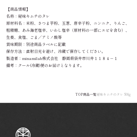
【商品情報】
名称：秘味キムチのタレ
原材料名：米粉、さつま芋粉、玉葱、唐辛子粉、ニンニク、りんご、
粗精糖、あみ海老塩辛、いわし塩辛（原材料の一部にエビを含む）、
生姜、食塩、ごま／アミノ酸等
賞味期限：別途商品ラベルに記載
保存方法：直射日光を避け、冷蔵で保存してください。
製造者：minamilab株式会社 静岡県袋井市川井１１８４－１
備考：クール(冷蔵)便のお届けとなります。
TOP
商品一覧
秘味キムチのタレ 500g