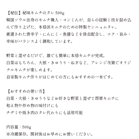
【秘伝】秘味キムチのタレ 500g
韓国ソウル出身のキムチ職人・ヨンくんが、自らの経験と技を詰め込
んで作り上げた、本格派キムチのための特製ヤンニョムタレ。
厳選された唐辛子・にんにく・魚醤などを独自配合し、コク・旨み・
辛味がバランスよく調和しています。
野菜と混ぜるだけで、誰でも簡単に本格キムチが完成。
白菜はもちろん、大根・きゅうり・ねぎなど、アレンジ次第でオリジ
ナルキムチが楽しめます。
自家製キムチ作りがはじめての方にもおすすめの一本です。
【おすすめの使い方】
白菜・大根・きゅうりなどお好きな野菜と混ぜて即席キムチに
和え物や炒め物の味付けにも
チヂミや焼き肉のタレ代わりにも活用可能
内容量：500g
※冷蔵保存。開封後はお早めにお使いください。